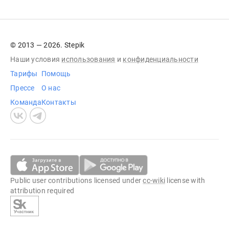
© 2013 — 2026. Stepik
Наши условия
использования
и
конфиденциальности
Тарифы
Помощь
Прессе
О нас
Команда
Контакты
Public user contributions licensed under
cc-wiki
license with
attribution required