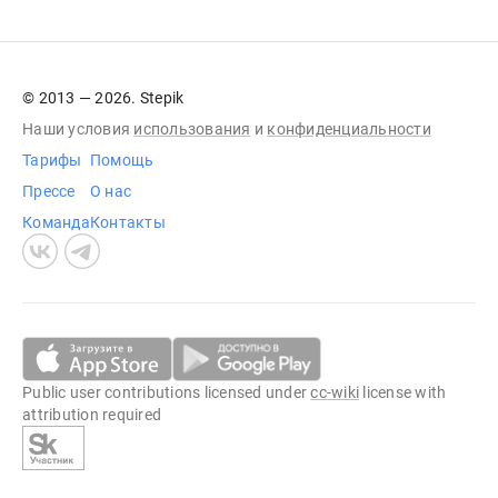
© 2013 — 2026. Stepik
Наши условия
использования
и
конфиденциальности
Тарифы
Помощь
Прессе
О нас
Команда
Контакты
Public user contributions licensed under
cc-wiki
license with
attribution required