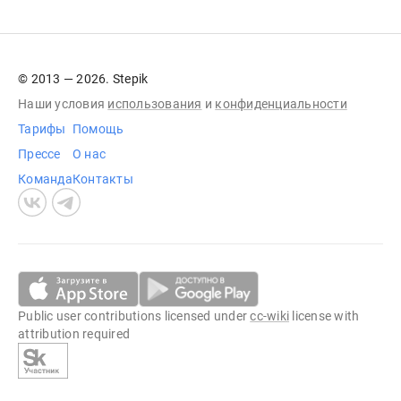
© 2013 — 2026. Stepik
Наши условия
использования
и
конфиденциальности
Тарифы
Помощь
Прессе
О нас
Команда
Контакты
Public user contributions licensed under
cc-wiki
license with
attribution required