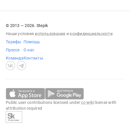
© 2013 — 2026. Stepik
Наши условия
использования
и
конфиденциальности
Тарифы
Помощь
Прессе
О нас
Команда
Контакты
Public user contributions licensed under
cc-wiki
license with
attribution required