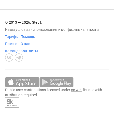
© 2013 — 2026. Stepik
Наши условия
использования
и
конфиденциальности
Тарифы
Помощь
Прессе
О нас
Команда
Контакты
Public user contributions licensed under
cc-wiki
license with
attribution required