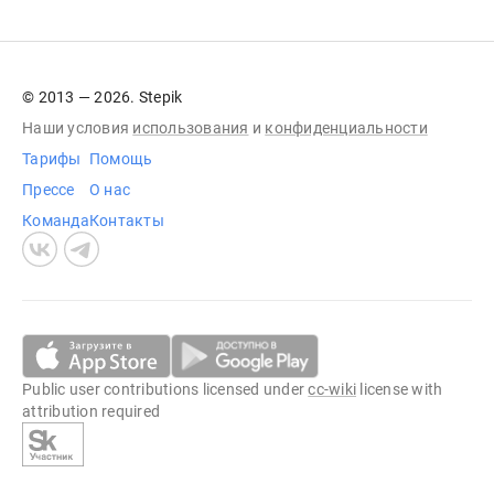
© 2013 — 2026. Stepik
Наши условия
использования
и
конфиденциальности
Тарифы
Помощь
Прессе
О нас
Команда
Контакты
Public user contributions licensed under
cc-wiki
license with
attribution required