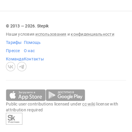
© 2013 — 2026. Stepik
Наши условия
использования
и
конфиденциальности
Тарифы
Помощь
Прессе
О нас
Команда
Контакты
Public user contributions licensed under
cc-wiki
license with
attribution required