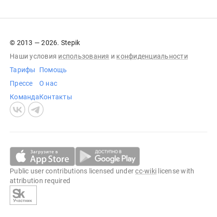
© 2013 — 2026. Stepik
Наши условия
использования
и
конфиденциальности
Тарифы
Помощь
Прессе
О нас
Команда
Контакты
Public user contributions licensed under
cc-wiki
license with
attribution required