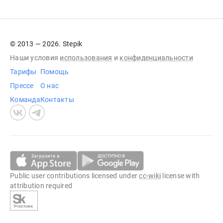
© 2013 — 2026. Stepik
Наши условия
использования
и
конфиденциальности
Тарифы
Помощь
Прессе
О нас
Команда
Контакты
Public user contributions licensed under
cc-wiki
license with
attribution required