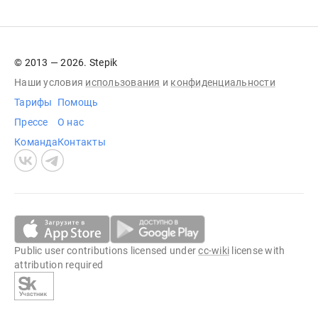
© 2013 — 2026. Stepik
Наши условия
использования
и
конфиденциальности
Тарифы
Помощь
Прессе
О нас
Команда
Контакты
Public user contributions licensed under
cc-wiki
license with
attribution required