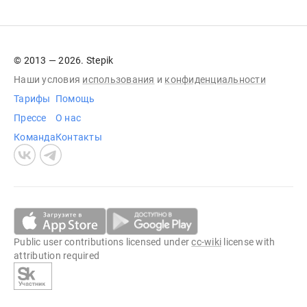
© 2013 — 2026. Stepik
Наши условия
использования
и
конфиденциальности
Тарифы
Помощь
Прессе
О нас
Команда
Контакты
Public user contributions licensed under
cc-wiki
license with
attribution required