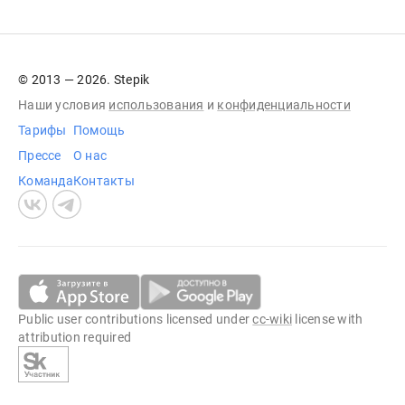
© 2013 — 2026. Stepik
Наши условия
использования
и
конфиденциальности
Тарифы
Помощь
Прессе
О нас
Команда
Контакты
Public user contributions licensed under
cc-wiki
license with
attribution required