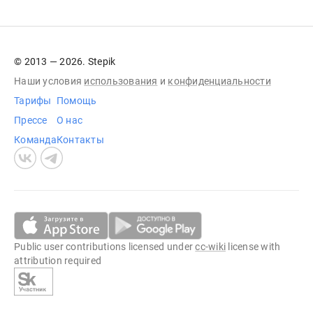
© 2013 — 2026. Stepik
Наши условия
использования
и
конфиденциальности
Тарифы
Помощь
Прессе
О нас
Команда
Контакты
Public user contributions licensed under
cc-wiki
license with
attribution required