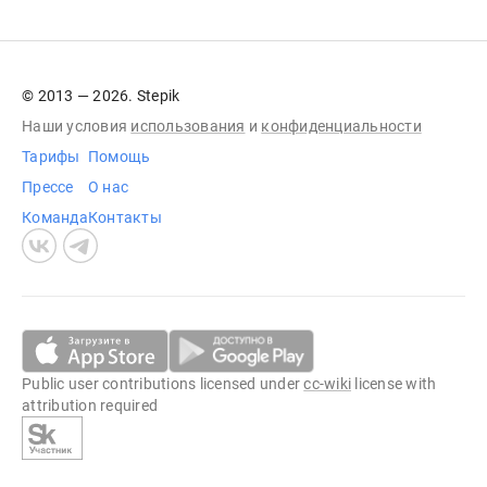
© 2013 — 2026. Stepik
Наши условия
использования
и
конфиденциальности
Тарифы
Помощь
Прессе
О нас
Команда
Контакты
Public user contributions licensed under
cc-wiki
license with
attribution required