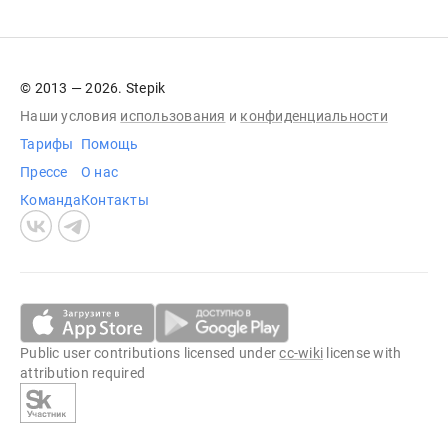
© 2013 — 2026. Stepik
Наши условия
использования
и
конфиденциальности
Тарифы
Помощь
Прессе
О нас
Команда
Контакты
Public user contributions licensed under
cc-wiki
license with
attribution required