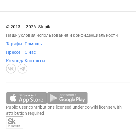
© 2013 — 2026. Stepik
Наши условия
использования
и
конфиденциальности
Тарифы
Помощь
Прессе
О нас
Команда
Контакты
Public user contributions licensed under
cc-wiki
license with
attribution required