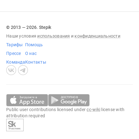
© 2013 — 2026. Stepik
Наши условия
использования
и
конфиденциальности
Тарифы
Помощь
Прессе
О нас
Команда
Контакты
Public user contributions licensed under
cc-wiki
license with
attribution required