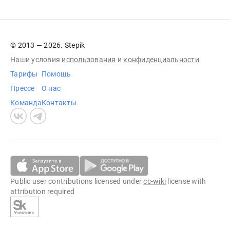
© 2013 — 2026. Stepik
Наши условия
использования
и
конфиденциальности
Тарифы
Помощь
Прессе
О нас
Команда
Контакты
Public user contributions licensed under
cc-wiki
license with
attribution required