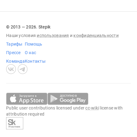
© 2013 — 2026. Stepik
Наши условия
использования
и
конфиденциальности
Тарифы
Помощь
Прессе
О нас
Команда
Контакты
Public user contributions licensed under
cc-wiki
license with
attribution required