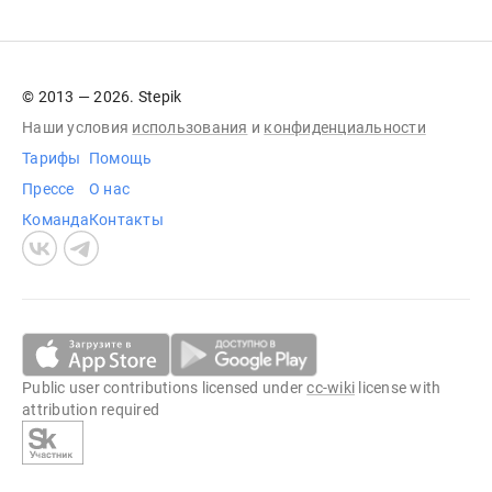
© 2013 — 2026. Stepik
Наши условия
использования
и
конфиденциальности
Тарифы
Помощь
Прессе
О нас
Команда
Контакты
Public user contributions licensed under
cc-wiki
license with
attribution required