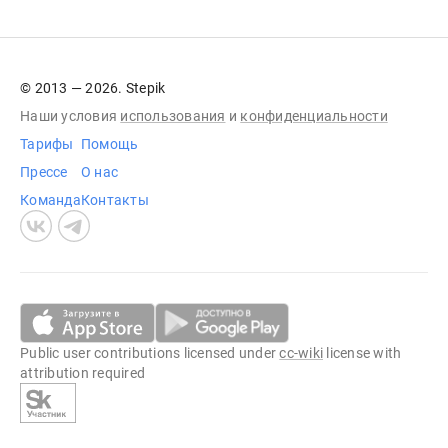
© 2013 — 2026. Stepik
Наши условия
использования
и
конфиденциальности
Тарифы
Помощь
Прессе
О нас
Команда
Контакты
Public user contributions licensed under
cc-wiki
license with
attribution required