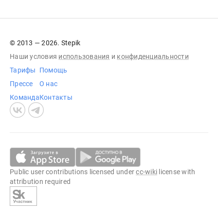
© 2013 — 2026. Stepik
Наши условия
использования
и
конфиденциальности
Тарифы
Помощь
Прессе
О нас
Команда
Контакты
Public user contributions licensed under
cc-wiki
license with
attribution required