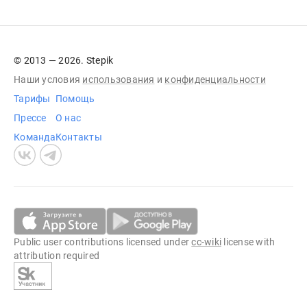
© 2013 — 2026. Stepik
Наши условия
использования
и
конфиденциальности
Тарифы
Помощь
Прессе
О нас
Команда
Контакты
Public user contributions licensed under
cc-wiki
license with
attribution required