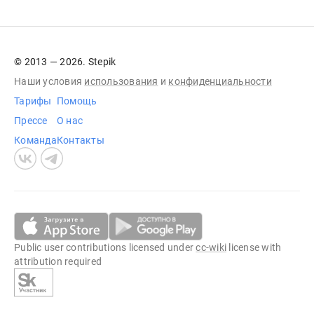
© 2013 — 2026. Stepik
Наши условия
использования
и
конфиденциальности
Тарифы
Помощь
Прессе
О нас
Команда
Контакты
Public user contributions licensed under
cc-wiki
license with
attribution required