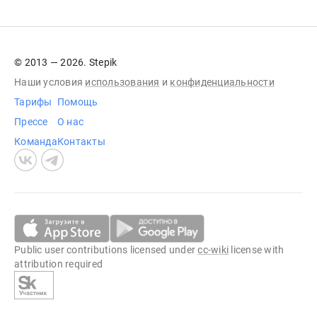
© 2013 — 2026. Stepik
Наши условия
использования
и
конфиденциальности
Тарифы
Помощь
Прессе
О нас
Команда
Контакты
Public user contributions licensed under
cc-wiki
license with
attribution required