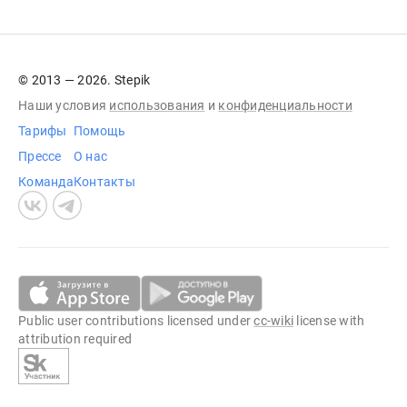
© 2013 — 2026. Stepik
Наши условия
использования
и
конфиденциальности
Тарифы
Помощь
Прессе
О нас
Команда
Контакты
Public user contributions licensed under
cc-wiki
license with
attribution required