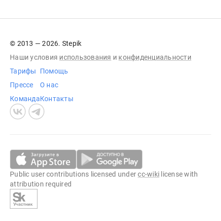
© 2013 — 2026. Stepik
Наши условия
использования
и
конфиденциальности
Тарифы
Помощь
Прессе
О нас
Команда
Контакты
Public user contributions licensed under
cc-wiki
license with
attribution required