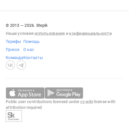
© 2013 — 2026. Stepik
Наши условия
использования
и
конфиденциальности
Тарифы
Помощь
Прессе
О нас
Команда
Контакты
Public user contributions licensed under
cc-wiki
license with
attribution required