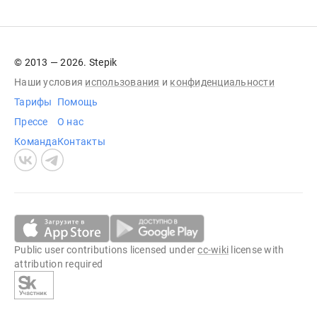
© 2013 — 2026. Stepik
Наши условия
использования
и
конфиденциальности
Тарифы
Помощь
Прессе
О нас
Команда
Контакты
Public user contributions licensed under
cc-wiki
license with
attribution required