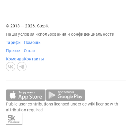
© 2013 — 2026. Stepik
Наши условия
использования
и
конфиденциальности
Тарифы
Помощь
Прессе
О нас
Команда
Контакты
Public user contributions licensed under
cc-wiki
license with
attribution required