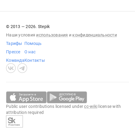
© 2013 — 2026. Stepik
Наши условия
использования
и
конфиденциальности
Тарифы
Помощь
Прессе
О нас
Команда
Контакты
Public user contributions licensed under
cc-wiki
license with
attribution required