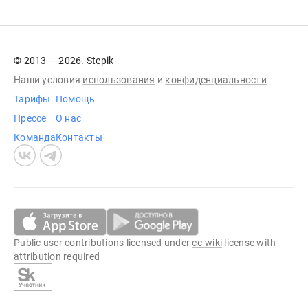
© 2013 — 2026. Stepik
Наши условия
использования
и
конфиденциальности
Тарифы
Помощь
Прессе
О нас
Команда
Контакты
Public user contributions licensed under
cc-wiki
license with
attribution required