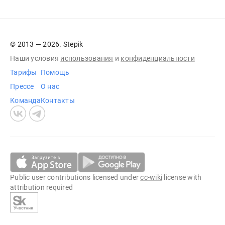
© 2013 — 2026. Stepik
Наши условия
использования
и
конфиденциальности
Тарифы
Помощь
Прессе
О нас
Команда
Контакты
Public user contributions licensed under
cc-wiki
license with
attribution required