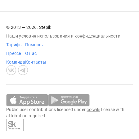
© 2013 — 2026. Stepik
Наши условия
использования
и
конфиденциальности
Тарифы
Помощь
Прессе
О нас
Команда
Контакты
Public user contributions licensed under
cc-wiki
license with
attribution required