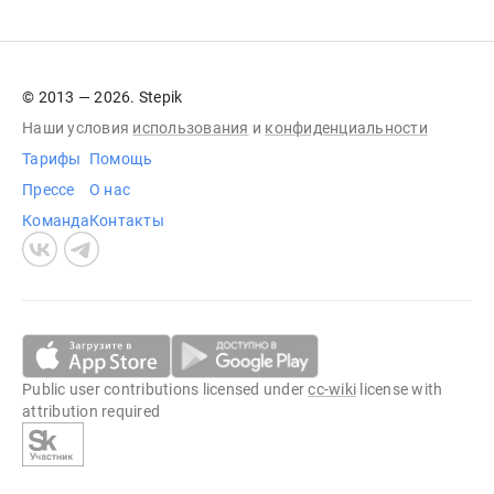
© 2013 — 2026. Stepik
Наши условия
использования
и
конфиденциальности
Тарифы
Помощь
Прессе
О нас
Команда
Контакты
Public user contributions licensed under
cc-wiki
license with
attribution required