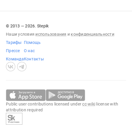
© 2013 — 2026. Stepik
Наши условия
использования
и
конфиденциальности
Тарифы
Помощь
Прессе
О нас
Команда
Контакты
Public user contributions licensed under
cc-wiki
license with
attribution required