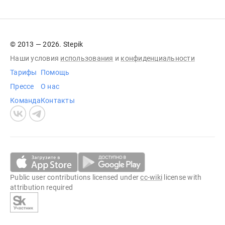
© 2013 — 2026. Stepik
Наши условия
использования
и
конфиденциальности
Тарифы
Помощь
Прессе
О нас
Команда
Контакты
Public user contributions licensed under
cc-wiki
license with
attribution required