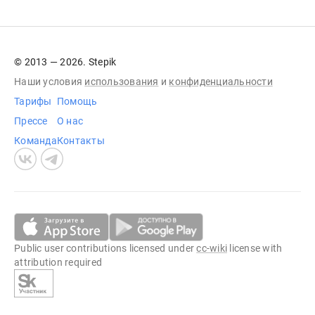
© 2013 — 2026. Stepik
Наши условия
использования
и
конфиденциальности
Тарифы
Помощь
Прессе
О нас
Команда
Контакты
Public user contributions licensed under
cc-wiki
license with
attribution required