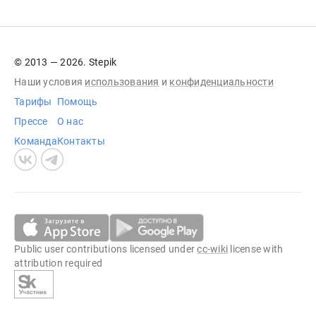
© 2013 — 2026. Stepik
Наши условия
использования
и
конфиденциальности
Тарифы
Помощь
Прессе
О нас
Команда
Контакты
Public user contributions licensed under
cc-wiki
license with
attribution required