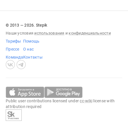
© 2013 — 2026. Stepik
Наши условия
использования
и
конфиденциальности
Тарифы
Помощь
Прессе
О нас
Команда
Контакты
Public user contributions licensed under
cc-wiki
license with
attribution required