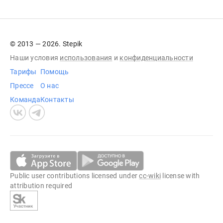
© 2013 — 2026. Stepik
Наши условия
использования
и
конфиденциальности
Тарифы
Помощь
Прессе
О нас
Команда
Контакты
Public user contributions licensed under
cc-wiki
license with
attribution required