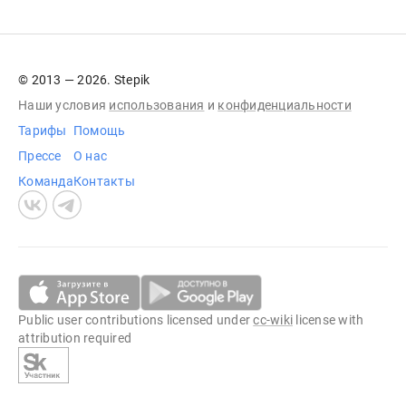
© 2013 — 2026. Stepik
Наши условия
использования
и
конфиденциальности
Тарифы
Помощь
Прессе
О нас
Команда
Контакты
Public user contributions licensed under
cc-wiki
license with
attribution required