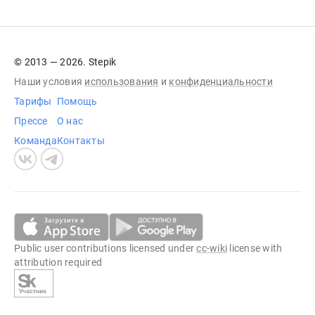
© 2013 — 2026. Stepik
Наши условия
использования
и
конфиденциальности
Тарифы
Помощь
Прессе
О нас
Команда
Контакты
Public user contributions licensed under
cc-wiki
license with
attribution required