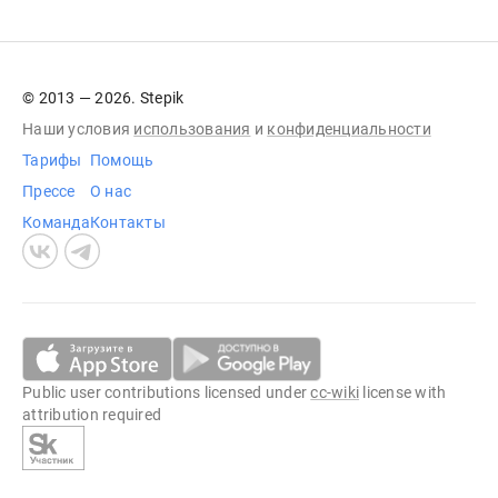
© 2013 — 2026. Stepik
Наши условия
использования
и
конфиденциальности
Тарифы
Помощь
Прессе
О нас
Команда
Контакты
Public user contributions licensed under
cc-wiki
license with
attribution required