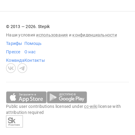
© 2013 — 2026. Stepik
Наши условия
использования
и
конфиденциальности
Тарифы
Помощь
Прессе
О нас
Команда
Контакты
Public user contributions licensed under
cc-wiki
license with
attribution required