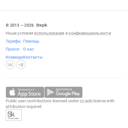
© 2013 — 2026. Stepik
Наши условия
использования
и
конфиденциальности
Тарифы
Помощь
Прессе
О нас
Команда
Контакты
Public user contributions licensed under
cc-wiki
license with
attribution required