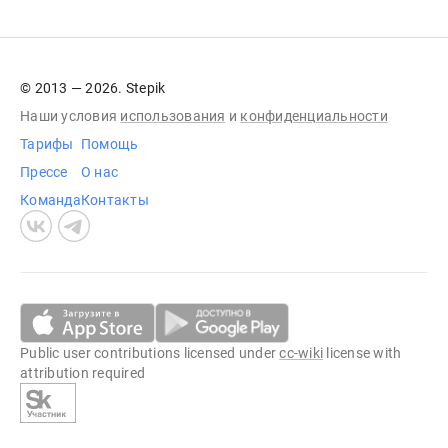
© 2013 — 2026. Stepik
Наши условия
использования
и
конфиденциальности
Тарифы
Помощь
Прессе
О нас
Команда
Контакты
Public user contributions licensed under
cc-wiki
license with
attribution required