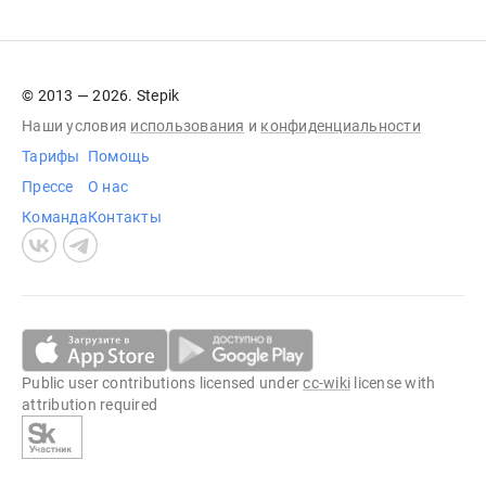
© 2013 — 2026. Stepik
Наши условия
использования
и
конфиденциальности
Тарифы
Помощь
Прессе
О нас
Команда
Контакты
Public user contributions licensed under
cc-wiki
license with
attribution required