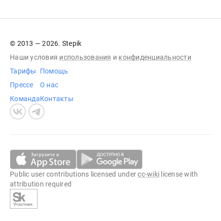
© 2013 — 2026. Stepik
Наши условия
использования
и
конфиденциальности
Тарифы
Помощь
Прессе
О нас
Команда
Контакты
Public user contributions licensed under
cc-wiki
license with
attribution required