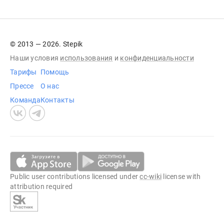
© 2013 — 2026. Stepik
Наши условия
использования
и
конфиденциальности
Тарифы
Помощь
Прессе
О нас
Команда
Контакты
Public user contributions licensed under
cc-wiki
license with
attribution required